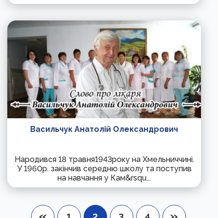
Васильчук Анатолій Олександрович
Народився 18 травня1943року на Хмельниччині.
У 1960р. закінчив середню школу та поступив
на навчання у Кам&rsqu...
«
»
1
2
3
4