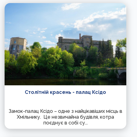
Столітній красень - палац Ксідо
Замок-палац Ксідо – одне з найцікавіших місць в
Хмільнику. Це незвичайна будівля, котра
поєднує в собі су...