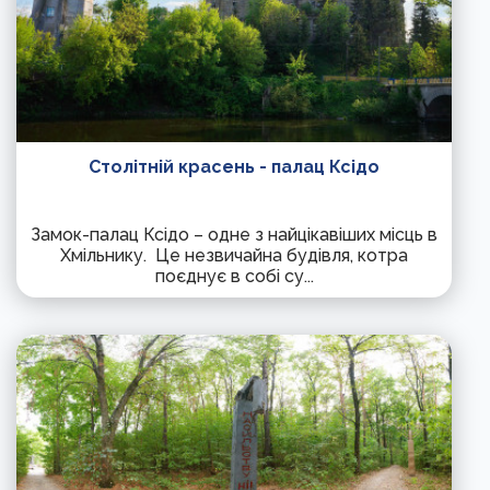
Столітній красень - палац Ксідо
Замок-палац Ксідо – одне з найцікавіших місць в
Хмільнику. Це незвичайна будівля, котра
поєднує в собі су...