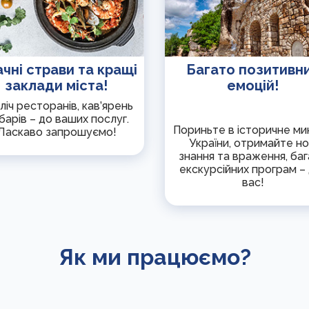
чні страви та кращі
Багато позитивн
заклади міста!
емоцій!
ліч ресторанів, кав’ярень
барів – до ваших послуг.
Пориньте в історичне ми
Ласкаво запрошуємо!
України, отримайте но
знання та враження, ба
екскурсійних програм –
вас!
Як ми працюємо?