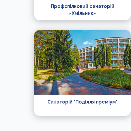
Профспілковий санаторій
«Хмільник»
Санаторій "Поділля преміум"