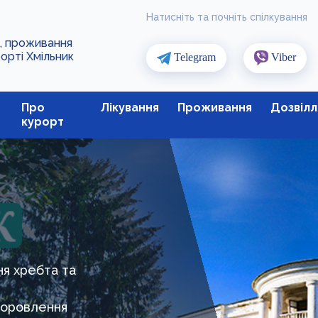
Натисніть та почніть спілкування
я, проживання
рорті Хмільник
Telegram
Viber
Про
Лікування
Проживання
Дозвілл
курорт
ня хребта та
доровлення