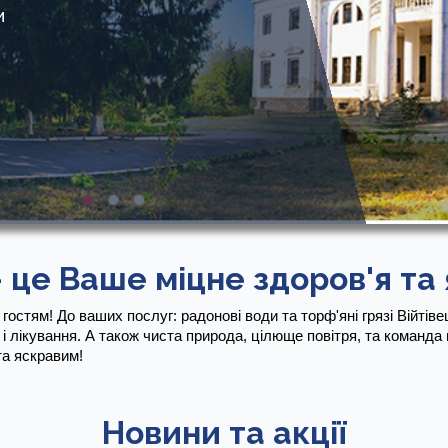
и
 це Ваше міцне здоров'я та 
 гостям! До ваших послуг: радонові води та торф'яні грязі Війтів
 і лікування. А також чиста природа, цілюще повітря, та команда 
а яскравим!
Новини та акції