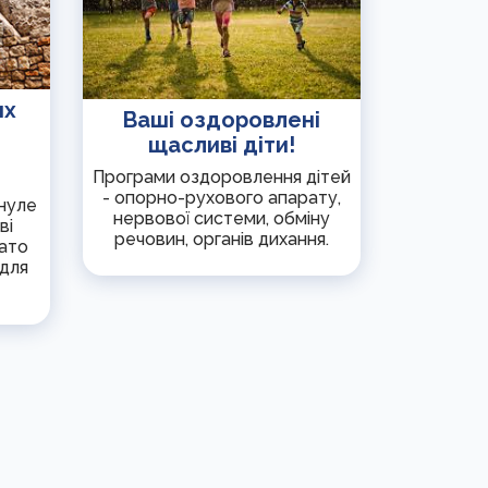
их
Ваші оздоровлені
щасливі діти!
Програми оздоровлення дітей
- опорно-рухового апарату,
нуле
нервової системи, обміну
ві
речовин, органів дихання.
гато
 для