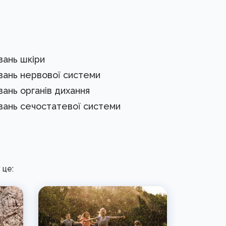
вань шкіри
вань нервової системи
ань органів дихання
вань сечостатевої системи
 це: