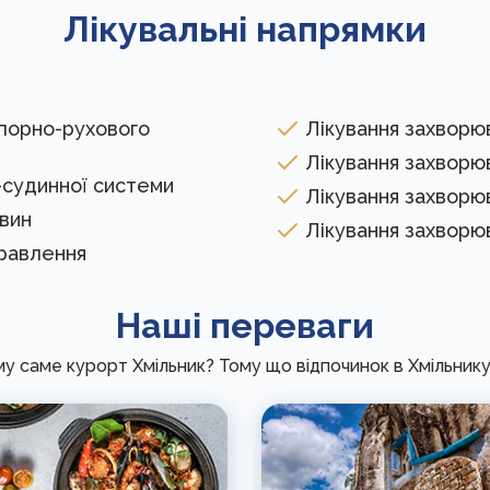
Лікувальні напрямки
опорно-рухового
Лікування захворю
Лікування захворю
-судинної системи
Лікування захворюв
вин
Лікування захворю
травлення
Наші переваги
у саме курорт Хмільник? Тому що відпочинок в Хмільнику