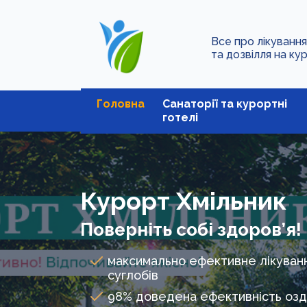
Все про лікуванн
та дозвілля на ку
Головна
Санаторії та курортні
готелі
Курорт Хмільник
Поверніть собі здоров’я!
максимально ефективне лікуван
суглобів
98% доведена ефективність оз