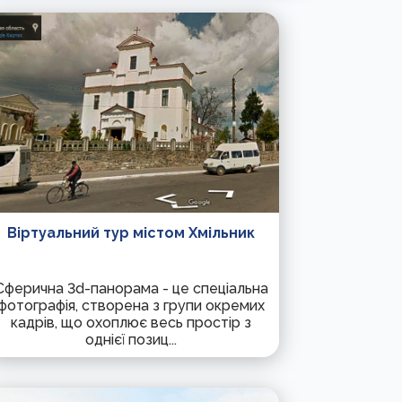
Віртуальний тур містом Хмільник
Сферична 3d-панорама - це спеціальна
фотографія, створена з групи окремих
кадрів, що охоплює весь простір з
однієї позиц...