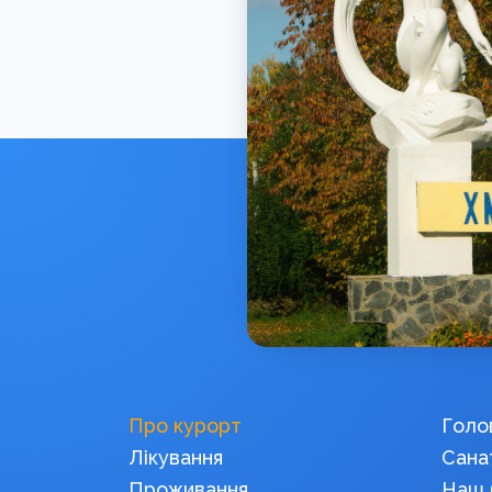
Про курорт
Голо
Лікування
Санат
Проживання
Наш 