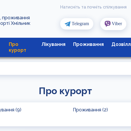
Натисніть та почніть спілкування
я, проживання
рорті Хмільник
Telegram
Viber
Про
Лікування
Проживання
Дозвілл
курорт
Про курорт
ування (9)
Проживання (2)