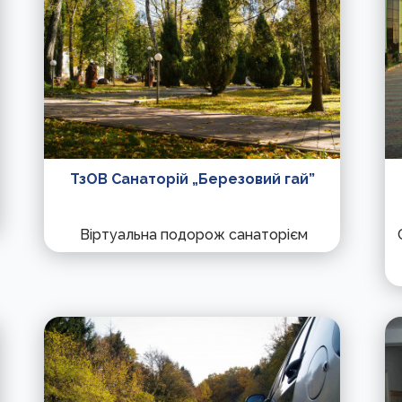
ТзОВ Санаторій „Березовий гай”
Віртуальна подорож санаторієм