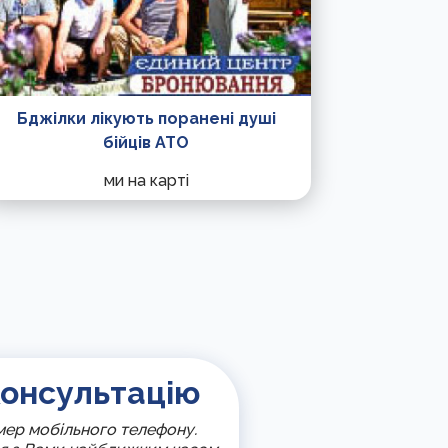
Бджілки лікують поранені душі
бійців АТО
ми на карті
онсультацію
омер мобільного телефону.