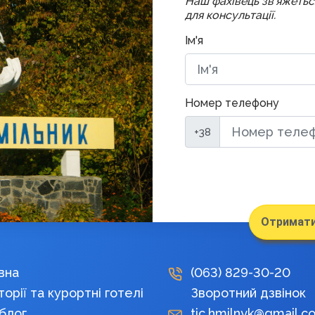
Наш фахівець зв'яжеть
для консультації.
Ім'я
Номер телефону
+38
Отримати
вна
(063)
829-30-20
орії та курортні готелі
Зворотний дзвінок
блог
tic.hmilnyk@gmail.c