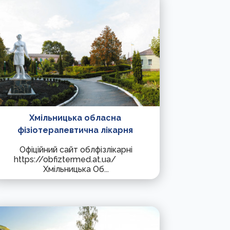
Хмільницька обласна
фізіотерапевтична лікарня
Офіційний сайт облфізлікарні
https://obfiztermed.at.ua/
Хмільницька Об...