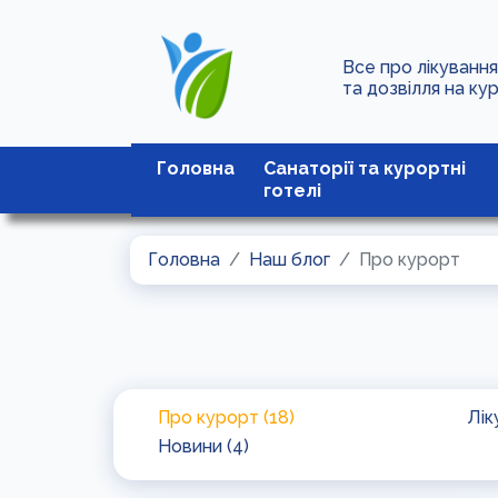
Все про лікуванн
та дозвілля на ку
Головна
Санаторії та курортні
готелі
Головна
Наш блог
Про курорт
Про курорт (18)
Лік
Новини (4)