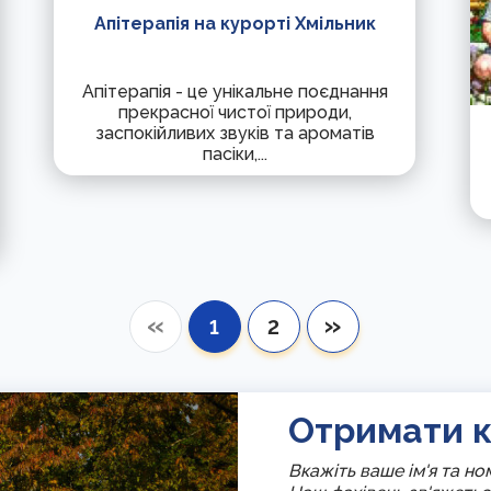
Апітерапія на курорті Хмільник
Апітерапія - це унікальне поєднання
прекрасної чистої природи,
заспокійливих звуків та ароматів
пасіки,...
«
»
1
2
Отримати к
Вкажіть ваше ім'я та н