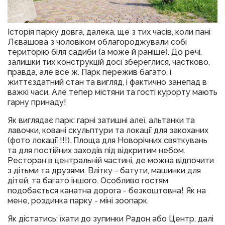
Історія парку довга, далека, ще з тих часів, коли пані
Лєвашова з чоловіком облагороджували собі
територію біля садиби (а може й раніше). До речі,
залишки тих конструкцій досі збереглися, частково,
правда, але все ж. Парк пережив багато, і
життєздатний стан та вигляд, і фактично занепад в
важкі часи. Але тепер містяни та гості курорту мають
гарну принаду!
Як виглядає парк: гарні затишні алеї, альтанки та
лавочки, ковані скульптури та локації для закоханих
(фото локації !!!). Площа для Новорічних святкувань
та для постійних заходів під відкритим небом.
Ресторан в центральній частині, де можна відпочити
з дітьми та друзями. Влітку - батути, машинки для
дітей, та багато іншого. Особливо гостям
подобається канатна дорога - безкоштовна! Як на
мене, роздинка парку - міні зоопарк.
Як дістатись: їхати до зупинки Радон або Центр, далі