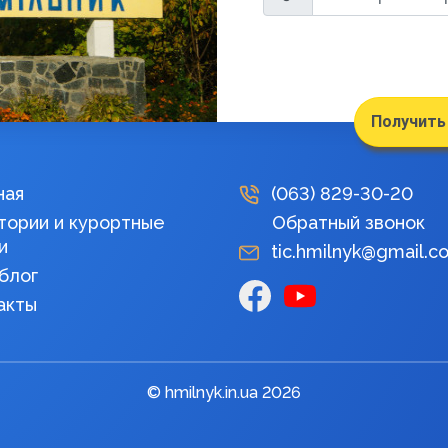
Получить
ная
(063)
829-30-20
тории и курортные
Обратный звонок
и
tic.hmilnyk@gmail.c
блог
акты
© hmilnyk.in.ua 2026