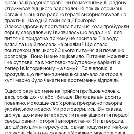
організації радонотерапії , чи по механізму дії радону.
Отримував від цього задоволення, так як отримані
багажні знання по радонотерапії використовував на
практиці. На одній такій лекції Григорію
Олександровичу поступило питання: коли пробурили
першу свердловину і виявилось що вода з неї для
пиття не придатна, то чому не засипали її, а воду
взяли та ще й послали на аналізи? Що стало
поштовхом для цього? З цього питання я й почав цю
розповідь. Воно і мене зацікавило. Питання, можливо
і не суттєве, та в життєво-побутовому варіанті, а
тепер і в історичному – а чому? По відповіді я
зрозумів, що питання зненацька загнало лектора в
кут і марно було чекати на достеменну відповідь.
Одного разу до мене на прийом прийшов чоловік,
десь років до 70, або і більше. Виглядав він досить
поважно, молодше своїх років, прекрасно говорив
українською мовою. Ми розговорились. Він сказав,
що чув, що мене інтересує питання відкриття першої
свердловини і історія її використання. Я підтвердив,
що дійсно цим інтересуюсь, однак пошуки мої майже
тупикові. На що він сказав: «Можливо моя розповідь