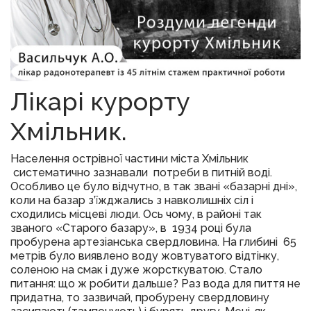
Лікарі курорту
Хмільник.
Населення острівної частини міста Хмільник
систематично зазнавали потреби в питній воді.
Особливо це було відчутно, в так звані «базарні дні»,
коли на базар з’їжджались з навколишніх сіл і
сходились місцеві люди. Ось чому, в районі так
званого «Старого базару», в 1934 році була
пробурена артезіанська свердловина. На глибині 65
метрів було виявлено воду жовтуватого відтінку,
соленою на смак і дуже жорсткуватою. Стало
питання: що ж робити дальше? Раз вода для пиття не
придатна, то зазвичай, пробурену свердловину