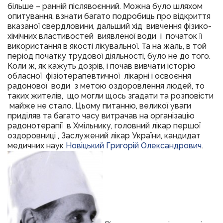
більше – ранній післявоєнний. Можна було шляхом
опитування, взнати багато подробиць про відкриття
вказаної свердловини, дальший хід вивчення фізико-
хімічних властивостей виявленої води і початок її
використання в якості лікувальної. Та на жаль, в той
період початку трудової діяльності, було не до того.
Коли ж, як кажуть дозрів, і почав вивчати історію
обласної фізіотерапевтичної лікарні і освоєння
радонової води з метою оздоровлення людей, то
таких жителів, що могли щось згадати та розповісти
майже не стало. Цьому питанню, великої уваги
приділяв та багато часу витрачав на організацію
радонотерапії в Хмільнику, головний лікар першої
оздоровниці , Заслужений лікар України, кандидат
медичних наук
Новіцький Григорій Олександрович
.