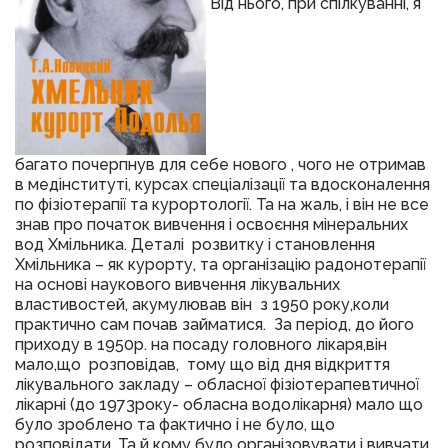
Від нього, при спілкуванні, я
багато почерпнув для себе нового , чого не отримав
в медінституті, курсах спеціалізації та вдосконалення
по фізіотерапії та курортології. Та на жаль, і він не все
знав про початок вивчення і освоєння мінеральних
вод Хмільника. Деталі розвитку і становлення
Хмільника – як курорту, та організацію радонотерапії
на основі наукового вивчення лікувальних
властивостей, акумулював він з 1950 року,коли
практично сам почав займатися. За період, до його
приходу в 1950р. на посаду головного лікаря,він
мало,що розповідав, тому що від дня відкриття
лікувального закладу – обласної фізіотерапевтичної
лікарні (до 1973року- обласна водолікарня) мало що
було зроблено та фактично і не було, що
розповідати. Та й кому було організовувати і вивчати