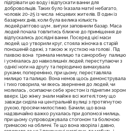
підігрівати цю воду і відпускати ванни для
добровольців. Таких було (казала мати) небагато,
чоловік 20-25 із числа місцевих жителів. В один із
базарних днів, коли була велика кількість
людей,раптово шум , вигуки заповнили базар. Маса
людей почала товпитись ближче до приміщення де
відпускались дослідні ванни. Посеред цієї маси
людей, що утворили круг, стояла жіночка в старій
поношеній одежі, з такою ж хусткою на голові . Під
пахвою вона тримала милицю та саморобну палицю
і усміхалась до навколишніх людей, переступаючи з
однієї ноги на другу та періодично вимахувала
руками, поперемінно, при цьому, переставляла
милицю та палицю. Вона немов щось демонструвала
і тихо говорила, чи якесь звернення до людей, чи
молилась , осипаючи себе хрестом із піднятим зором
вверх. Цю жінку знали майже всі жителі,тому що
завжди сиділа на центральній вулиці з протягнутою
рукою, просячи милостиню. Бачили, що вона
надзвичайно важко рухалась при допомозі милиць,
при цьому супроводжувала стогоном та болючою
гримасою на обличчі. Те що вона хворіла і давно,