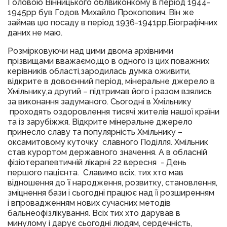
Головою Вінницького облвиконкому в період 1944-
1945рр був Годов Михайло Прокопович. Він же
займав цю посаду в період 1936-1941рр.Біографічних
даних не маю.
Розмірковуючи над цими двома архівними
прізвищами вважаємо,що в одного із цих поважних
керівників області,зародилась думка оживити,
відкрите в довоєнний період, мінеральне джерело в
Хмільнику,а другий – підтримав його і разом взялись
за виконання задуманого. Сьогодні в Хмільнику
проходять оздоровлення тисячі жителів нашої країни
та із зарубіжжя. Відкрите мінеральне джерело
принесло славу та популярність Хмільнику –
оксамитовому куточку славного Поділля. Хмільник
став курортом державного значення. А в обласній
фізіотерапевтичній лікарні 22 вересня - День
першого пацієнта. Славимо всіх, тих хто мав
відношення до її народження, розвитку, становлення,
зміцнення бази і сьогодні працює над її розширенням
і впровадженням нових сучасних методів
бальнеофізлікування. Всіх тих хто дарував в
минулому і дарує сьогодні людям, сердечність,