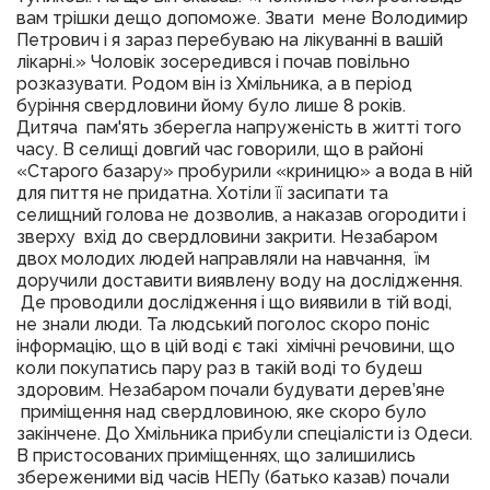
вам трішки дещо допоможе. Звати мене Володимир
Петрович і я зараз перебуваю на лікуванні в вашій
лікарні.» Чоловік зосередився і почав повільно
розказувати. Родом він із Хмільника, а в період
буріння свердловини йому було лише 8 років.
Дитяча пам'ять зберегла напруженість в житті того
часу. В селищі довгий час говорили, що в районі
«Старого базару» пробурили «криницю» а вода в ній
для пиття не придатна. Хотіли її засипати та
селищний голова не дозволив, а наказав огородити і
зверху вхід до свердловини закрити. Незабаром
двох молодих людей направляли на навчання, їм
доручили доставити виявлену воду на дослідження.
Де проводили дослідження і що виявили в тій воді,
не знали люди. Та людський поголос скоро поніс
інформацію, що в цій воді є такі хімічні речовини, що
коли покупатись пару раз в такій воді то будеш
здоровим. Незабаром почали будувати дерев’яне
приміщення над свердловиною, яке скоро було
закінчене. До Хмільника прибули спеціалісти із Одеси.
В пристосованих приміщеннях, що залишились
збереженими від часів НЕПу (батько казав) почали