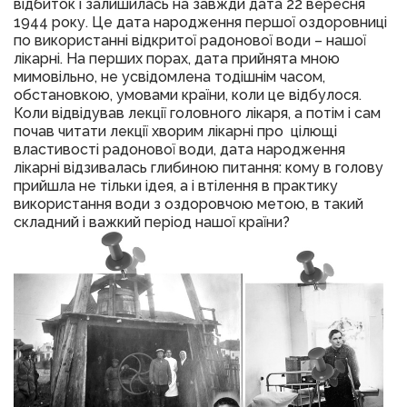
відбиток і залишилась на завжди дата 22 вересня
1944 року. Це дата народження першої оздоровниці
по використанні відкритої радонової води – нашої
лікарні. На перших порах, дата прийнята мною
мимовільно, не усвідомлена тодішнім часом,
обстановкою, умовами країни, коли це відбулося.
Коли відвідував лекції головного лікаря, а потім і сам
почав читати лекції хворим лікарні про цілющі
властивості радонової води, дата народження
лікарні відзивалась глибиною питання: кому в голову
прийшла не тільки ідея, а і втілення в практику
використання води з оздоровчою метою, в такий
складний і важкий період нашої країни?