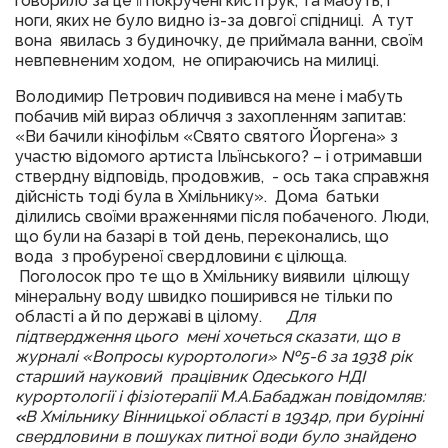
говорило за це її покручені кисті рук, та мабуть, і
ноги, яких не було видно із-за довгої спідниці. А тут
вона явилась з будиночку, де приймала ванни, своїм
невпевненим ходом, не опираючись на милиці.
Володимир Петрович подивився на мене і мабуть
побачив мій вираз обличчя з захопленням запитав:
«Ви бачили кінофільм «Свято святого Йоргена» з
участю відомого артиста Ільїнського? – і отримавши
ствердну відповідь, продовжив, - ось така справжня
дійсність тоді була в Хмільнику». Дома батьки
ділились своїми враженнями після побаченого. Люди,
що були на базарі в той день, переконались, що
вода з пробуреної свердловини є цілюща.
Поголосок про те що в Хмільнику виявили цілющу
мінеральну воду швидко поширився не тільки по
області а й по державі в цілому.
Для
підтвердження цього мені хочеться сказати, що в
журналі «Вопросы курортологи» №5-6 за 1938 рік
старший науковий працівник Одеського НДІ
курортології і фізіотерапії М.А.Бабаджан повідомляв:
«
В Хмільнику Вінницької області в 1934р, при бурінні
свердловини в пошуках питної води було знайдено