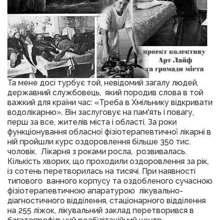
Та мене досі турбує той, невідомий загалу людей,
державний службовець, який породив слова в той
важкий для країни час: «Треба в Хмільнику відкривати
водолікарню». Він заслуговує на пам'ять і повагу,
перш за все, жителів міста і області. За роки
функціонування обласної фізіотерапевтичної лікарні в
ній пройшли курс оздоровлення більше 350 тис.
чоловік. Лікарня з роками росла, розвивалась.
Кількість хворих, що проходили оздоровлення за рік,
із сотень перетворилась на тисячі. При наявності
типового ванного корпусу та оздобленого сучасною
фізіотерапевтичною апаратурою лікувально-
діагностичного відділення, стаціонарного відділення
на 255 ліжок, лікувальний заклад перетворився в