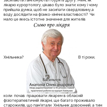
засипають(тампонують) і бурять другу. Мені, як
лікарю курортологу, цікаво було знати: кому і чому
прийшла думка, щоб не засипати свердловину,а
воду дослідити на фізико-хімічні властивості? Чи
мало це якесь істотне значення для жителів
Хмільника?
В ті роки,
коли почав працювати лікарем в обласній
фізіотерапевтичній лікарні, ще багато проживало
старожилів, що пам’ятали Хмільник довоєнний, а тим