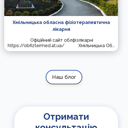
Хмільницька обласна фізіотерапевтична
лікарня
Офіційний сайт облфізлікарні
https://obfiztermed.at.ua/ Хмільницька Об...
Наш блог
Отримати
консультацію