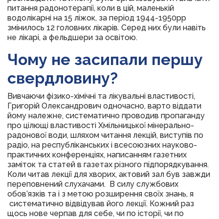
питання радонотерапії, коли в цій, маленькій
водолікарні на 15 ліжок, за період 1944-1950рр
змінилось 12 головних лікарів. Серед них були навіть
не лікарі, а фельдшери за освітою.
Чому не засипали першу
свердловину?
Вивчаючи фізико-хімічні та лікувальні властивості,
Григорій Олександрович одночасно, варто віддати
йому належне, систематично проводив пропаганду
про цілющі властивості Хмільницької мінерально-
радонової води, шляхом читання лекцій, виступів по
радіо, на республіканських і всесоюзних науково-
практичних конференціях, написанням газетних
заміток та статей в газетах різного підпорядкування.
Коли читав лекції для хворих, актовий зал був завжди
переповнений слухачами. В силу службових
обов’язків та і з метою розширення своїх знань, я
систематично відвідував його лекції. Кожний раз
щось нове черпав для себе, чи по історії, чи по