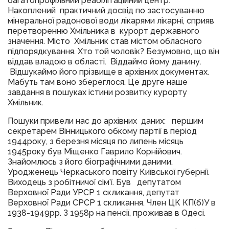
багатопрофільний реабілітаційний центр.
Накоплений практичний досвід по застосуванню
мінеральної радонової води лікарями лікарні, сприяв
перетворенню Хмільника в курорт державного
значення. Місто Хмільник став містом обласного
підпорядкування. Хто той чоловік? Безумовно, що він
віддав владою в області. Віддаймо йому данину.
Відшукаймо його прізвище в архівних документах.
Мабуть там воно збереглося. Це друге наше
завдання в пошуках істини розвитку курорту
Хмільник.
Пошуки привели нас до архівних даних: першим
секретарем Вінницького обкому партії в період
1944року, з березня місяця по липень місяць
1945року був Міщенко Гаврило Корнійович.
Знайомлюсь з його біографічними даними.
Уродженець Черкаського повіту Київської губернії.
Виходець з робітничої сім’ї. Був депутатом
Верховної Ради УРСР 1 скликання, депутат
Верховної Ради СРСР 1 скликання. Член ЦК КП(б)У в
1938-1949рр. З 1958р на пенсії, проживав в Одесі.