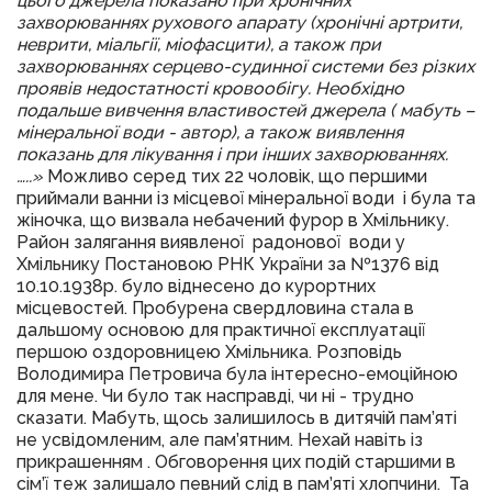
цього джерела показано при хронічних
захворюваннях рухового апарату (хронічні артрити,
неврити, міальгії, міофасцити), а також при
захворюваннях серцево-судинної системи без різких
проявів недостатності кровообігу. Необхідно
подальше вивчення властивостей джерела ( мабуть –
мінеральної води - автор), а також виявлення
показань для лікування і при інших захворюваннях.
…..»
Можливо серед тих 22 чоловік, що першими
приймали ванни із місцевої мінеральної води і була та
жіночка, що визвала небачений фурор в Хмільнику.
Район залягання виявленої радонової води у
Хмільнику Постановою РНК України за №1376 від
10.10.1938р. було віднесено до курортних
місцевостей. Пробурена свердловина стала в
дальшому основою для практичної експлуатації
першою оздоровницею Хмільника. Розповідь
Володимира Петровича була інтересно-емоційною
для мене. Чи було так насправді, чи ні - трудно
сказати. Мабуть, щось залишилось в дитячій пам’яті
не усвідомленим, але пам’ятним. Нехай навіть із
прикрашенням . Обговорення цих подій старшими в
сім’ї теж залишало певний слід в пам’яті хлопчини. Та