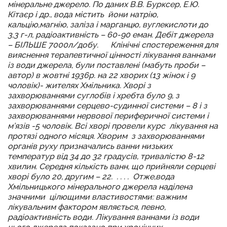
мінеральне джерело. По даних В.В. Бурксер, Е.Ю.
Кітаєр і др., вода містить йони натрію,
кальцію,магнію, заліза і марганцю, вуглекислоти до
3,3 г-л, радіоактивність – 60-90 еман. Дебіт джерела
– БІЛЬШЕ 7000л/добу.
Клінічні спостереження для
вияснення терапевтичної цінності лікування ваннами
із води джерела, були поставлені (мабуть проби –
автор) в жовтні 1936р. на 22 хворих (13 жінок і 9
чоловік)- жителях Хмільника. Хворі з
захворюваннями суглобів і хребта було 9, з
захворюваннями серцево-судинної системи – 8 і з
захворюваннями нервової периферичної системи і
м’язів -5 чоловік. Всі хворі провели курс лікування на
протязі одного місяця. Хворим з захворюваннями
органів руху призначались ванни низьких
температур від 34 до 32 градусів, тривалістю 8-12
хвилин. Середня кількість ванн, що прийняли серцеві
хворі було 20, другим – 22. . . . .
Отже,вода
Хмільницького мінерального джерела наділена
значними цілющими властивостями: важним
лікувальним фактором являється, певно,
радіоактивність води. Лікування ваннами із води