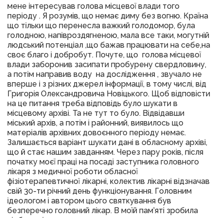
мене інтересував голова місцевої влади того
періоду . Я розумів, що немає диму без вогню. Країна
що тільки що перенесла важкий голодомор, була
голодною, напівроздягненою, мала все таки, могутній
людський потенціал ,що бажав працювати на себе,на
своє благо і добробут. Почуте, що голова місцевої
влади заборонив засипати пробурену свердловину,
а потім направив воду на дослідження , звучало не
вперше і з різних джерел інформації, в тому числі, від
Григорія Олександровича Новіцького. Щоб відповісти
на це питання треба відповідь було шукати в
місцевому архіві. Та не тут то було. Відвідавши
міський архів, а потім і районний, виявилось що
матеріалів архівних довоєнного періоду немає.
Залишається варіант шукати дані в обласному архіві,
що й стає нашим завданням. Через пару років, після
початку моєї праці на посаді заступника головного
лікаря з медичної роботи обласної
фізіотерапевтичної лікарні, колектив лікарні відзначав
свій 30-ти річний день функціонування. Головним
ідеологом і автором цього святкування був
безперечно головний лікар. В моїй пам’яті зробила