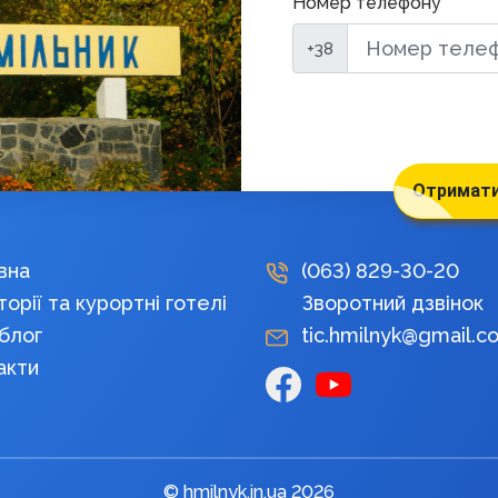
Номер телефону
+38
Отримати
вна
(063)
829-30-20
орії та курортні готелі
Зворотний дзвінок
блог
tic.hmilnyk@gmail.c
акти
© hmilnyk.in.ua 2026