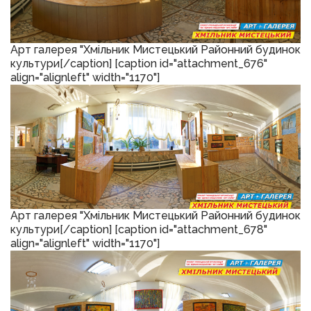
Арт галерея "Хмільник Мистецький Районний будинок
культури[/caption] [caption id="attachment_676"
align="alignleft" width="1170"]
Арт галерея "Хмільник Мистецький Районний будинок
культури[/caption] [caption id="attachment_678"
align="alignleft" width="1170"]