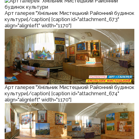
Арт галерея "Хмільник Мистецький Районний будинок
культури[/caption] [caption id="attachment_673"
align="alignleft" width="1170"]
Арт галерея "Хмільник Мистецький Районний будинок
культури[/caption] [caption id="attachment_674"
align="alignleft" width="1170"]