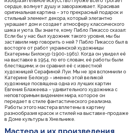
изобразительное искусство глубже всего трогает
сердце, волнует душу и завораживает. Красивая
оригинальная картина – это прекрасный подарок и
стильный элемент декора, который элегантно
украшает дом и создает атмосферу классического
шика и уюта. Вы знаете, кому Пабло Пикассо сказал:
Если бы у нас был художник такого уровня, мы бы
заставили мир говорить о ней ? Пабло Пикассо был в
восторге от работ украинской художницы
Екатерины Билокур (1900-1961). Когда он увидел её
на выставке в 1954, по его словам, её работы были
блестящими, и он сравнил её с известной
художницей Серафиной Луи. Мы не зря вспомнили о
Катерине Белокур – именно этой великой
художнице посвящена одна из лучших картин
Евгения Блажеева – удивительного художника с
неповторимым видением мира, которое он
передает в стиле фантастического реализма.
Работы этого мастера вплетены в картину
разнообразия красок и стилей на выставке-продаже
в Доме культуры в Хмельнике.
Мастера и их произведения