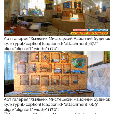
Арт галерея "Хмільник Мистецький Районний будинок
культури[/caption] [caption id="attachment_672"
align="alignleft" width="1170"]
Арт галерея "Хмільник Мистецький Районний будинок
культури[/caption] [caption id="attachment_669"
align="alignleft" width="1170"]