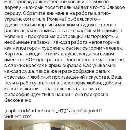
мастеров художественной ковки и резьбы по
дереву – каждый посетитель найдет что-то близкое
сердцу. Обратите внимание на работы в этно-
украинском стиле Романа Грыбельского –
удивительные картины маслом и художественно
расписанная керамика; а также картины Владимира
Чопенка – прекрасные абстракции, натюрморты и
необычные пейзажи. Каждая работа неповторима,
как неповторим художник, как неповторим человек.
Картина находит отклик в душе, когда мы видим
именно СВОЕ прекрасное, воплощенное на полотне,
в свежих красках и ярких образах. Как уникальна
каждая душа, такое же и разнообразие самых
красивых и любимых произведений искусства. Ведь
если в работу вплетена философия любви, добра и
красоты жизни – она прекрасна, а если эта
философия идентична нашей – она прекрасна
бесконечно.
[caption id="attachment_673" align="alignleft"
width="1170"]