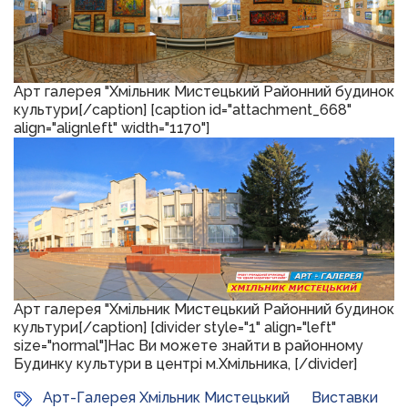
Арт галерея "Хмільник Мистецький Районний будинок
культури[/caption] [caption id="attachment_668"
align="alignleft" width="1170"]
Арт галерея "Хмільник Мистецький Районний будинок
культури[/caption] [divider style="1" align="left"
size="normal"]Нас Ви можете знайти в районному
Будинку культури в центрі м.Хмільника, [/divider]
Арт-Галерея Хмільник Мистецький
Виставки