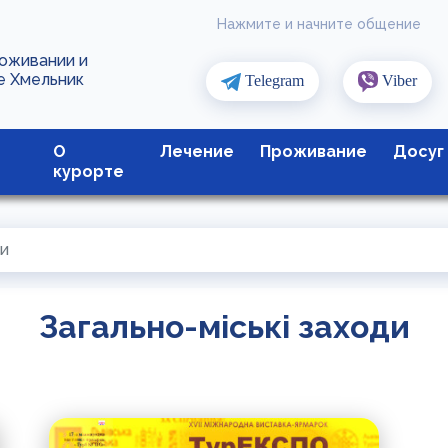
Нажмите и начните общение
роживании и
е Хмельник
Telegram
Viber
О
Лечение
Проживание
Досуг
курорте
ди
Загально-міські заходи