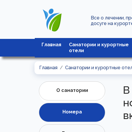
Все о лечении, п
досуге на курорт
Главная
Санатории и курортные
отели
Главная
Санатории и курортные оте
В
О санатории
н
Номера
в