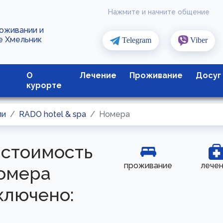
Нажмите и начните общение
роживании и
е Хмельник
Telegram
Viber
О
Лечение
Проживание
Досуг
курорте
ли
RADO hotel & spa
Номера
 стоимость
проживание
лече
омера
ключено: