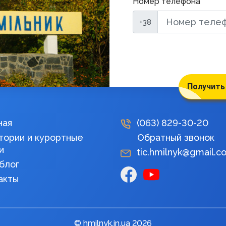
Номер телефона
+38
Получить
ная
(063)
829-30-20
тории и курортные
Обратный звонок
и
tic.hmilnyk@gmail.c
блог
акты
© hmilnyk.in.ua 2026