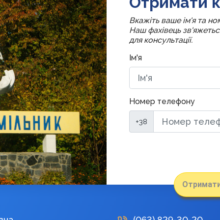
Отримати к
Вкажіть ваше ім'я та н
Наш фахівець зв'яжеть
для консультації.
Ім'я
Номер телефону
+38
Отримати
вна
(063)
829-30-20