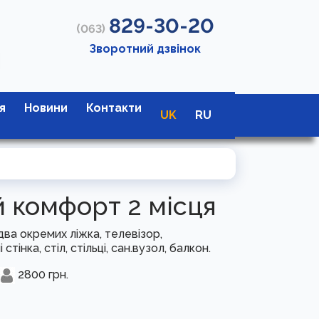
829-30-20
(063)
Зворотний дзвінок
я
Новини
Контакти
UK
RU
 комфорт 2 місця
два окремих ліжка, телевізор,
стінка, стіл, стільці, сан.вузол, балкон.
2800
грн.