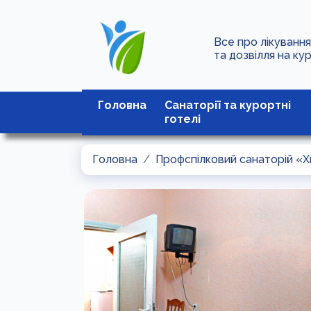
Все про лікуванн
та дозвілля на ку
Головна
Санаторії та курортні
готелі
Головна
Профспілковий санаторій «Х