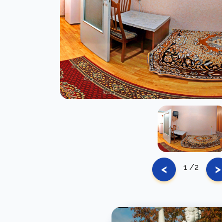
<
>
1
/2