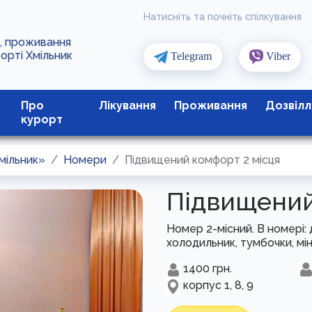
Натисніть та почніть спілкування
я, проживання
рорті Хмільник
Telegram
Viber
Про
Лікування
Проживання
Дозвілл
курорт
мільник»
Номери
Підвищений комфорт 2 місця
Підвищений
Номер 2-місний. В номері: 
холодильник, тумбочки, міні 
1400
грн.
корпус 1, 8, 9